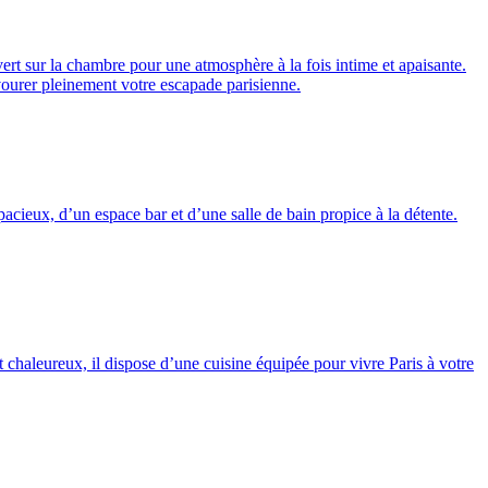
ert sur la chambre pour une atmosphère à la fois intime et apaisante.
vourer pleinement votre escapade parisienne.
acieux, d’un espace bar et d’une salle de bain propice à la détente.
 chaleureux, il dispose d’une cuisine équipée pour vivre Paris à votre