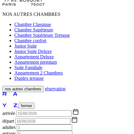
NOS AUTRES CHAMBRES
Chambre Classique
Chambre Supérieure
Chambre Supérieure Terrasse
Chambre confort
Junior Suite
Junior Suite Deluxe
Appartement Deluxe
Appartement premium
Suite Familiale
Appartement 2 Chambres
Duplex terrasse
réservation
nos autres chambres
fermer
arrivée
départ
adultes
enfants