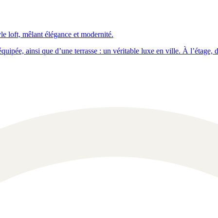
e loft, mêlant élégance et modernité.
quipée, ainsi que d’une terrasse : un véritable luxe en ville. À l’étage,