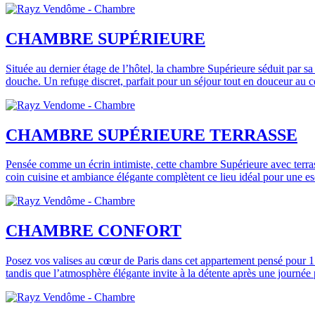
CHAMBRE SUPÉRIEURE
Située au dernier étage de l’hôtel, la chambre Supérieure séduit par sa
douche. Un refuge discret, parfait pour un séjour tout en douceur au c
CHAMBRE SUPÉRIEURE TERRASSE
Pensée comme un écrin intimiste, cette chambre Supérieure avec terrasse
coin cuisine et ambiance élégante complètent ce lieu idéal pour une esc
CHAMBRE CONFORT
Posez vos valises au cœur de Paris dans cet appartement pensé pour 1 
tandis que l’atmosphère élégante invite à la détente après une journée 