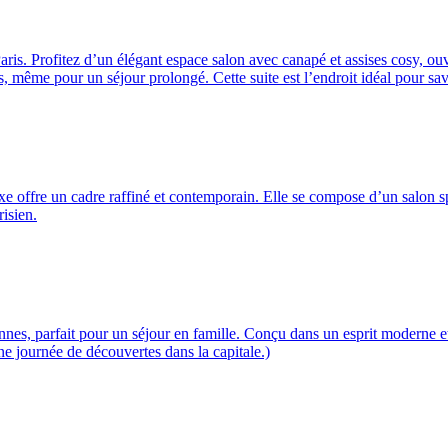
is. Profitez d’un élégant espace salon avec canapé et assises cosy, ouv
 même pour un séjour prolongé. Cette suite est l’endroit idéal pour sa
xe offre un cadre raffiné et contemporain. Elle se compose d’un salon sp
isien.
nes, parfait pour un séjour en famille. Conçu dans un esprit moderne et
une journée de découvertes dans la capitale.)