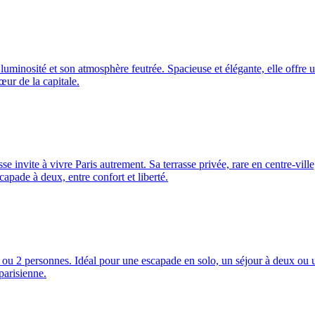
 luminosité et son atmosphère feutrée. Spacieuse et élégante, elle offre u
œur de la capitale.
 invite à vivre Paris autrement. Sa terrasse privée, rare en centre-ville
apade à deux, entre confort et liberté.
ou 2 personnes. Idéal pour une escapade en solo, un séjour à deux ou un
parisienne.