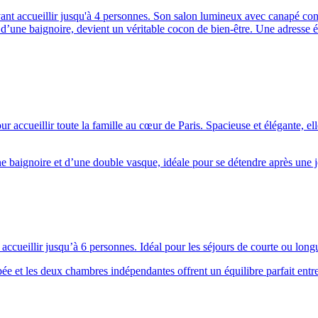
 accueillir jusqu'à 4 personnes. Son salon lumineux avec canapé conve
et d’une baignoire, devient un véritable cocon de bien-être. Une adresse
ur accueillir toute la famille au cœur de Paris. Spacieuse et élégante, e
ne baignoire et d’une double vasque, idéale pour se détendre après une 
eillir jusqu’à 6 personnes. Idéal pour les séjours de courte ou longue 
e et les deux chambres indépendantes offrent un équilibre parfait entre 