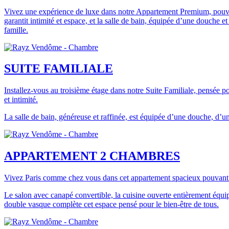
Vivez une expérience de luxe dans notre Appartement Premium, pouvant
garantit intimité et espace, et la salle de bain, équipée d’une douche 
famille.
SUITE FAMILIALE
Installez-vous au troisième étage dans notre Suite Familiale, pensée po
et intimité.
La salle de bain, généreuse et raffinée, est équipée d’une douche, d’u
APPARTEMENT 2 CHAMBRES
Vivez Paris comme chez vous dans cet appartement spacieux pouvant accu
Le salon avec canapé convertible, la cuisine ouverte entièrement équipé
double vasque complète cet espace pensé pour le bien-être de tous.