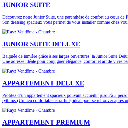
JUNIOR SUITE
Découvrez notre Junior Suite, une parenthèse de confort au cœur de Par
Son dressing spacieux vous permet de vous installer comme chez vous,
JUNIOR SUITE DELUXE
Baignée de lumière grâce à ses larges ouvertures, la Junior Suite Delu
Une adresse idéale pour conjuguer élégance, confort et art de vivre par
APPARTEMENT DELUXE
Profitez d’un appartement spacieux pouvant accueillir jusqu’à 3 person
rythme. (Un lieu confortable et raffiné, idéal pour se retrouver après 
APPARTEMENT PREMIUM