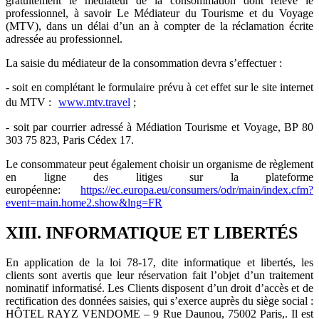
gratuitement le médiateur de la consommation dont relève le
professionnel, à savoir Le Médiateur du Tourisme et du Voyage
(MTV), dans un délai d’un an à compter de la réclamation écrite
adressée au professionnel.
La saisie du médiateur de la consommation devra s’effectuer :
- soit en complétant le formulaire prévu à cet effet sur le site internet
du MTV :
www.mtv.travel
;
- soit par courrier adressé à Médiation Tourisme et Voyage, BP 80
303 75 823, Paris Cédex 17.
Le consommateur peut également choisir un organisme de règlement
en ligne des litiges sur la plateforme
européenne:
https://ec.europa.eu/consumers/odr/main/index.cfm?
event=main.home2.show&lng=FR
XIII. INFORMATIQUE ET LIBERTÉS
En application de la loi 78-17, dite informatique et libertés, les
clients sont avertis que leur réservation fait l’objet d’un traitement
nominatif informatisé. Les Clients disposent d’un droit d’accès et de
rectification des données saisies, qui s’exerce auprès du siège social :
HÔTEL RAYZ VENDOME – 9 Rue Daunou, 75002 Paris,. Il est