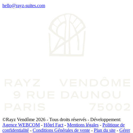
hello@rayz-suites.com
©Rayz Vendôme 2026 - Tous droits réservés - Développement:
Agence WEBCOM
-
Hôtel Fact
-
Mentions légales
-
Politique de
confidentialité
-
Conditions Générales de vente
-
Plan du site
-
Gérer